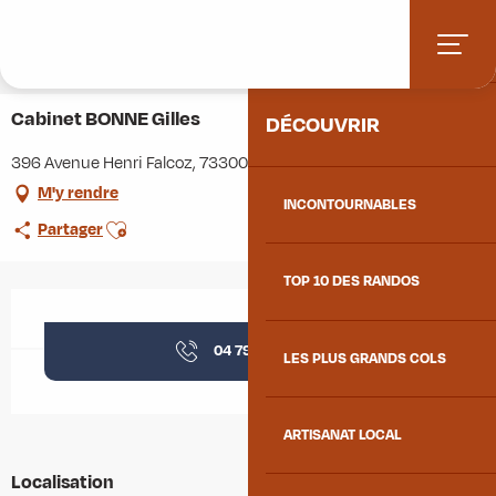
Aller
Accueil
Stations villages
Albiez-Montrond
ACCUEIL
au
Accès et informations pratiques
Commerces et services
contenu
Cabinet BONNE Gilles
principal
Cabinet BONNE Gilles
DÉCOUVRIR
396 Avenue Henri Falcoz, 73300 Saint-Jean-de-Maurienne
M'y rendre
INCONTOURNABLES
Ajouter aux favoris
Partager
TOP 10 DES RANDOS
Ouverture et coordonnées
04 79 83 23
▒▒
LES PLUS GRANDS COLS
ARTISANAT LOCAL
Localisation