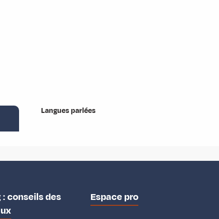
Langues parlées
Langues parlées
 : conseils des
Espace pro
aux