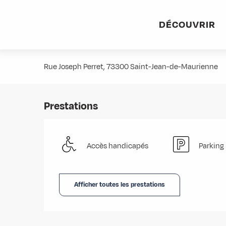
Aller
Accueil
Stations villages
Albiez-Montrond
Accès et 
au
DÉCOUVRIR
contenu
Cabinet de radiologie Saint-Anto
principal
Rue Joseph Perret, 73300 Saint-Jean-de-Maurienne
Prestations
Accès handicapés
Parking
Afficher toutes les prestations