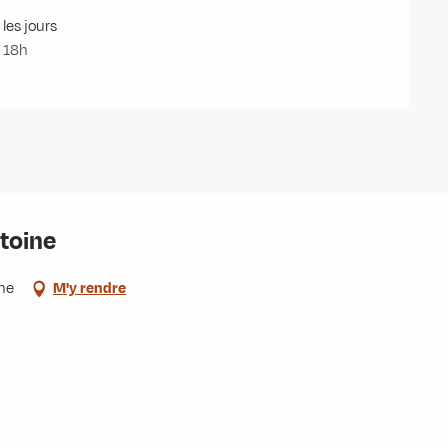
les jours
- 18h
ntoine
ne
M'y rendre