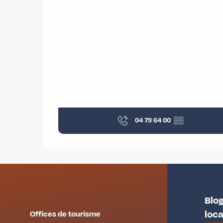
04 79 64 00
▒▒
Blog
loc
Offices de tourisme