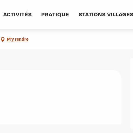
informations pratiques
Commerces et services
Cabinet de radiologie Sa
ACTIVITÉS
PRATIQUE
STATIONS VILLAGE
ine
M'y rendre