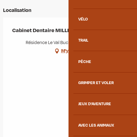
Localisation
VÉLO
Cabinet Dentaire MILLE Myriam
TRAIL
Résidence Le Val Buch, 73130 La Chambre
M'y rendre
PÊCHE
GRIMPER ET VOLER
JEUX D'AVENTURE
AVEC LES ANIMAUX