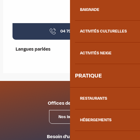
BAIGNADE
04 79 56 23
▒▒
ACTIVITÉS CULTURELLES
Langues parlées
Langues parlées
ACTIVITÉS NEIGE
PRATIQUE
RESTAURANTS
Offices de tourisme
Nos bureaux
HÉBERGEMENTS
Besoin d'un conseil ?