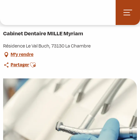
Aller
Accueil
Stations villages
Albiez-Montrond
au
Accès et informations pratiques
Commerces et services
contenu
Cabinet Dentaire MILLE Myriam
principal
Cabinet Dentaire MILLE Myriam
Résidence Le Val Buch, 73130 La Chambre
M'y rendre
Ajouter aux favoris
Partager