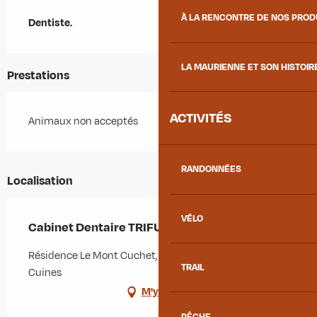
Description
À LA RENCONTRE DE NOS PRO
Dentiste.
LA MAURIENNE ET SON HISTOIR
Prestations
ACTIVITÉS
Animaux non acceptés
RANDONNÉES
Localisation
VÉLO
Cabinet Dentaire TRIFU Sylvia
Résidence Le Mont Cuchet, 73130 Saint-Étienne-de-
TRAIL
Cuines
M'y rendre
PÊCHE