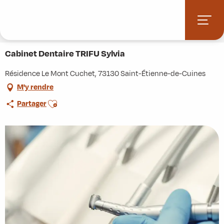
Aller
Accueil
Stations villages
Albiez-Montrond
au
Accès et informations pratiques
Commerces et services
contenu
Cabinet Dentaire TRIFU Sylvia
principal
Cabinet Dentaire TRIFU Sylvia
Résidence Le Mont Cuchet, 73130 Saint-Étienne-de-Cuines
M'y rendre
Ajouter aux favoris
Partager