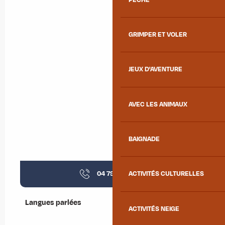
GRIMPER ET VOLER
JEUX D'AVENTURE
AVEC LES ANIMAUX
BAIGNADE
04 79 56 32
▒▒
ACTIVITÉS CULTURELLES
Langues parlées
Langues parlées
ACTIVITÉS NEIGE