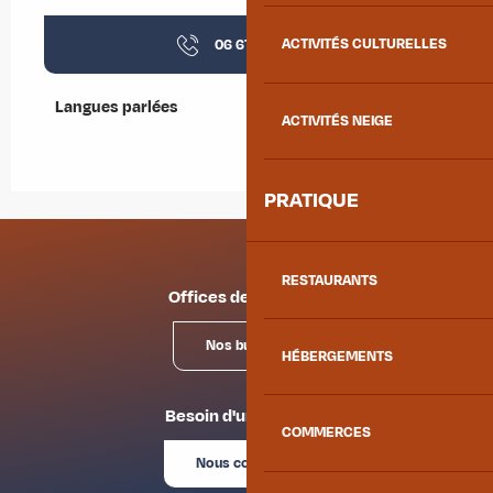
06 67 14 16
▒▒
ACTIVITÉS CULTURELLES
Langues parlées
Langues parlées
ACTIVITÉS NEIGE
PRATIQUE
RESTAURANTS
Offices de tourisme
Nos bureaux
HÉBERGEMENTS
Besoin d'un conseil ?
COMMERCES
Nous contacter