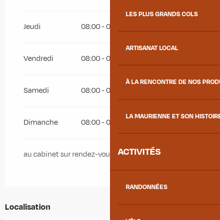
LES PLUS GRANDS COLS
Jeudi
08:00 - 08:30
ARTISANAT LOCAL
Vendredi
08:00 - 08:30
À LA RENCONTRE DE NOS PRO
Samedi
08:00 - 08:30
LA MAURIENNE ET SON HISTOIR
Dimanche
08:00 - 08:30
ACTIVITÉS
au cabinet sur rendez-vous de 8h à 8h30
RANDONNÉES
Localisation