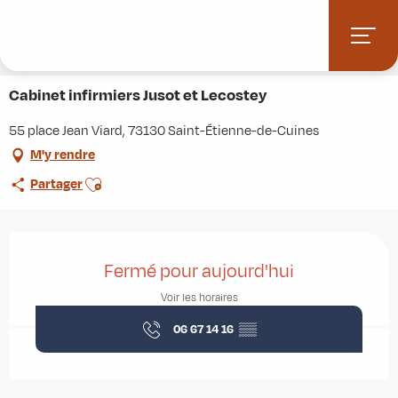
Aller
Accueil
Stations villages
Albiez-Montrond
au
Accès et informations pratiques
Commerces et services
contenu
Cabinet infirmiers Jusot et Lecostey
principal
Cabinet infirmiers Jusot et Lecostey
55 place Jean Viard, 73130 Saint-Étienne-de-Cuines
M'y rendre
Ajouter aux favoris
Partager
Ouverture et coordonnées
Fermé pour aujourd'hui
Voir les horaires
06 67 14 16
▒▒