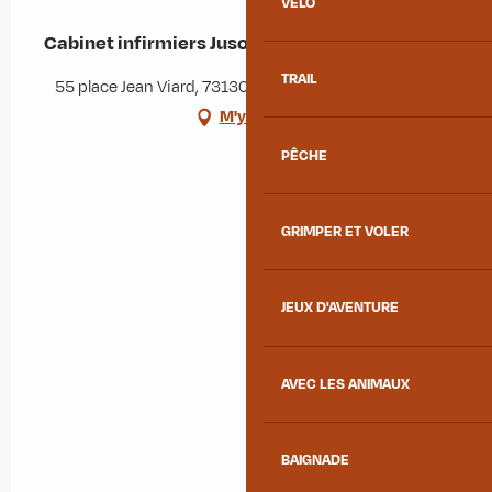
VÉLO
Cabinet infirmiers Jusot et Lecostey
TRAIL
55 place Jean Viard, 73130 Saint-Étienne-de-Cuines
M'y rendre
PÊCHE
GRIMPER ET VOLER
JEUX D'AVENTURE
AVEC LES ANIMAUX
BAIGNADE