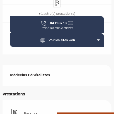
Parking
+ 1 autre(s) prestation(s)
04 11 87 13
▒▒
Prise de rdv le matin
Voir les sites web
Description
Médecins Généralistes.
Prestations
Parking