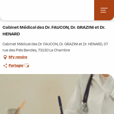
Aller
Accueil
Stations villages
Albiez-Montrond
au
Accès et informations pratiques
Commerces et services
contenu
Cabinet Médical des Dr. FAUCON, Dr. GRAZINI et Dr. HENARD
principal
Cabinet Médical des Dr. FAUCON, Dr. GRAZINI et Dr.
HENARD
Cabinet Médical des Dr. FAUCON, Dr. GRAZINI et Dr. HENARD, 37
rue des Prés Bandes, 73130 La Chambre
M'y rendre
Ajouter aux favoris
Partager