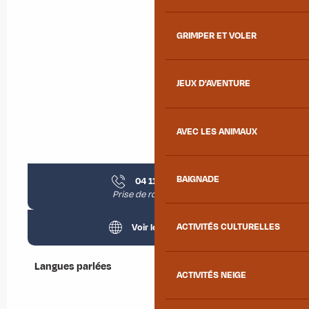
GRIMPER ET VOLER
JEUX D'AVENTURE
AVEC LES ANIMAUX
BAIGNADE
04 11 87 13
▒▒
Prise de rdv le matin
Voir les sites web
ACTIVITÉS CULTURELLES
Langues parlées
Langues parlées
ACTIVITÉS NEIGE