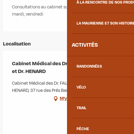
À LA RENCONTRE DE NOS PRO
Consultations au cabinet sur rendez-vous : lundi,
mardi, vendredi
LA MAURIENNE ET SON HISTOIR
Localisation
ACTIVITÉS
Cabinet Médical des Dr. FAUCON, Dr. GRAZINI
RANDONNÉES
et Dr. HENARD
Cabinet Médical des Dr. FAUCON, Dr. GRAZINI et Dr.
VÉLO
HENARD, 37 rue des Prés Bandes, 73130 La Chambre
M'y rendre
TRAIL
PÊCHE