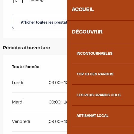
ACCUEIL
Afficher toutes les prestations
DÉCOUVRIR
Périodes d'ouverture
INCONTOURNABLES
Toute l'année
Toute l'année
TOP 10 DES RANDOS
Lundi
09:00 - 18:00
LES PLUS GRANDS COLS
Mardi
09:00 - 18:00
ARTISANAT LOCAL
Vendredi
09:00 - 18:00