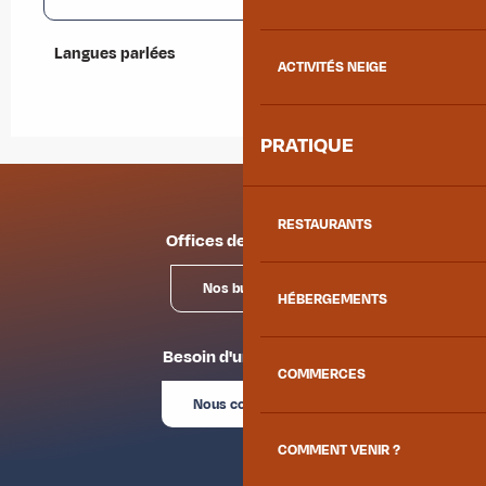
Langues parlées
Langues parlées
ACTIVITÉS NEIGE
PRATIQUE
RESTAURANTS
Offices de tourisme
Nos bureaux
HÉBERGEMENTS
Besoin d'un conseil ?
COMMERCES
Nous contacter
COMMENT VENIR ?