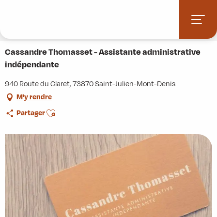
Aller
Accueil
Stations villages
Albiez-Montrond
au
Accès et informations pratiques
Commerces et services
contenu
Cassandre Thomasset - Assistante administrative indépendante
principal
Cassandre Thomasset - Assistante administrative
indépendante
940 Route du Claret, 73870 Saint-Julien-Mont-Denis
M'y rendre
Ajouter aux favoris
Partager