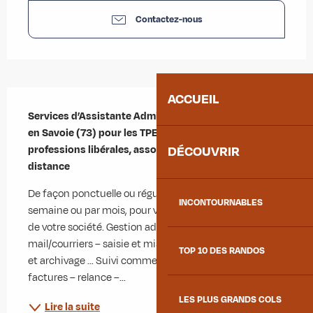
Contactez-nous
Description
ACCUEIL
Services d’Assistante Administrative Indépendante 
en Savoie (73) pour les TPE/PME, artisans, 
professions libérales, associations … sur site ou à 
DÉCOUVRIR
distance
De façon ponctuelle ou régulière, quelques heures par 
INCONTOURNABLES
semaine ou par mois, pour vous aider dans la gestion 
de votre société. Gestion administrative Gestion boîte 
mail/courriers – saisie et mise en page – tri, classement 
TOP 10 DES RANDOS
et archivage … Suivi commercial Saisie des devis et 
factures – relance –...
LES PLUS GRANDS COLS
Lire la suite