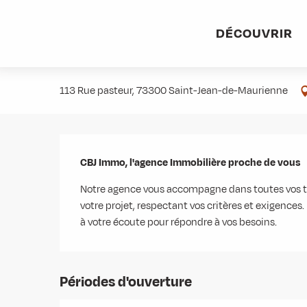
Aller
Accueil
Stations villages
Albiez-Montrond
Accès et 
au
DÉCOUVRIR
contenu
CBJ IMMO
principal
113 Rue pasteur, 73300 Saint-Jean-de-Maurienne
Description
CBJ Immo, l'agence Immobilière proche de vous
Notre agence vous accompagne dans toutes vos tr
votre projet, respectant vos critères et exigences.
à votre écoute pour répondre à vos besoins.
Périodes d'ouverture