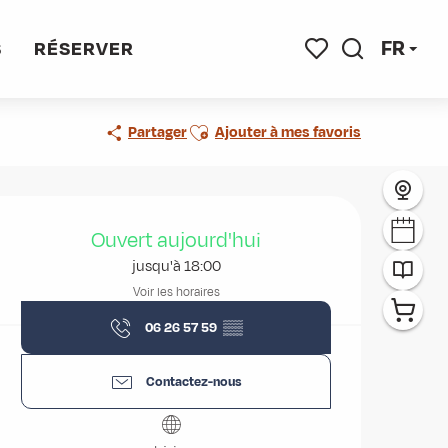
FR
S
RÉSERVER
Recherche
Voir les favoris
Ajouter aux favoris
Partager
Ajouter à mes favoris
Ouverture et coordonnées
Ouvert aujourd'hui
jusqu'à 18:00
Voir les horaires
06 26 57 59
▒▒
Contactez-nous