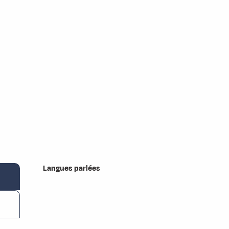
Langues parlées
Langues parlées