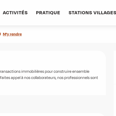
informations pratiques
Commerces et services
CBJ IMMO
ACTIVITÉS
PRATIQUE
STATIONS VILLAGE
M'y rendre
ansactions immobilières pour construire ensemble 
 Faites appel à nos collaborateurs, nos professionnels sont 