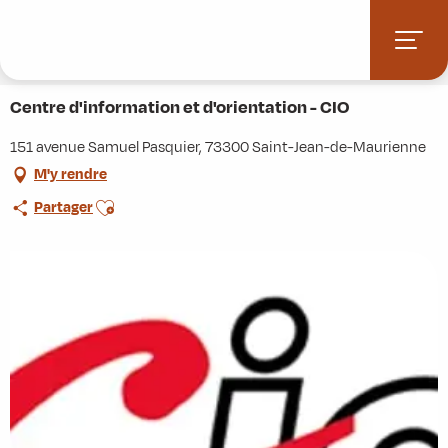
Aller
Accueil
Stations villages
Albiez-Montrond
au
Accès et informations pratiques
Commerces et services
contenu
Centre d'information et d'orientation - CIO
principal
Centre d'information et d'orientation - CIO
151 avenue Samuel Pasquier, 73300 Saint-Jean-de-Maurienne
M'y rendre
Ajouter aux favoris
Partager