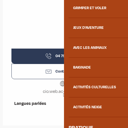
GRIMPER ET VOLER
JEUX D'AVENTURE
AVEC LES ANIMAUX
04 79 64 07
▒▒
BAIGNADE
Contactez-nous
ACTIVITÉS CULTURELLES
cio.web.ac-grenoble.fr
Langues parlées
Langues parlées
ACTIVITÉS NEIGE
PRATIQUE