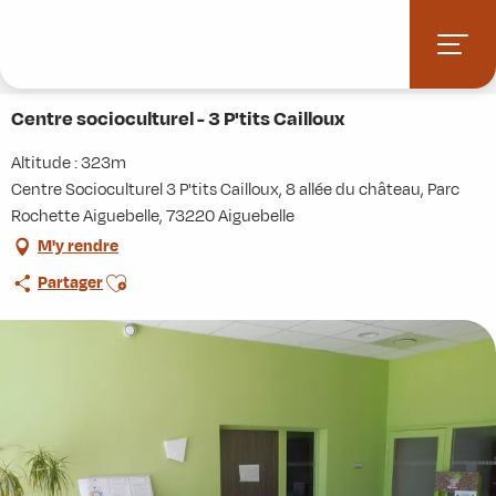
Aller
Accueil
Stations villages
Albiez-Montrond
au
Accès et informations pratiques
Commerces et services
contenu
Centre socioculturel - 3 P'tits Cailloux
principal
Centre socioculturel - 3 P'tits Cailloux
Altitude : 323m
Centre Socioculturel 3 P'tits Cailloux, 8 allée du château, Parc
Rochette Aiguebelle, 73220 Aiguebelle
M'y rendre
Ajouter aux favoris
Partager