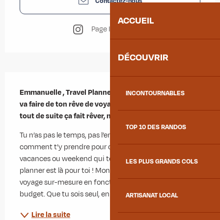
Contactez-nous
ACCUEIL
Page Instagram
DÉCOUVRIR
Description
Emmanuelle , Travel Planner KE SA KO? C’est celui qui 
INCONTOURNABLES
va faire de ton rêve de voyage, une réalité ! Ah oui, là 
tout de suite ça fait rêver, mais c’est vrai!
TOP 10 DES RANDOS
Tu n’as pas le temps, pas l’envie, tu ne sais pas 
comment t’y prendre pour organiser tes futurs 
vacances ou weekend qui te ressemble, le travel 
LES PLUS GRANDS COLS
planner est là pour toi ! Mon rôle : créer ton prochain 
voyage sur-mesure en fonction de tes envies, de ton 
budget. Que tu sois seul, en amoureux pour un...
ARTISANAT LOCAL
Lire la suite