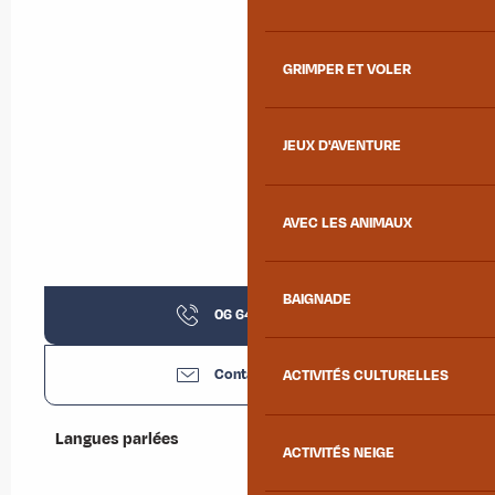
GRIMPER ET VOLER
JEUX D'AVENTURE
AVEC LES ANIMAUX
BAIGNADE
06 64 31 97
▒▒
Contactez-nous
ACTIVITÉS CULTURELLES
Langues parlées
Langues parlées
ACTIVITÉS NEIGE