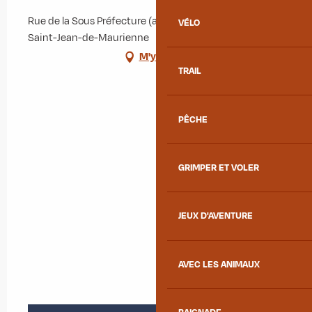
Rue de la Sous Préfecture (ancien tribunal), 73300
Mardi 21 juillet 2026
VÉLO
Saint-Jean-de-Maurienne
M'y rendre
Mardi 15 septembre 2026
TRAIL
Mardi 20 octobre 2026
PÊCHE
Mardi 17 novembre 2026
GRIMPER ET VOLER
Mardi 15 décembre 2026
JEUX D'AVENTURE
AVEC LES ANIMAUX