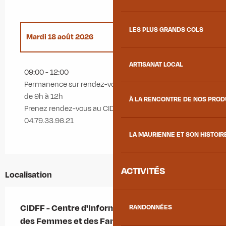
LES PLUS GRANDS COLS
Mardi 18 août 2026
ARTISANAT LOCAL
Mardi 20 janvier 2026
09:00 - 12:00
Permanence sur rendez-vous le 3ème mardi du mois
Mardi 17 février 2026
de 9h à 12h
À LA RENCONTRE DE NOS PRO
Prenez rendez-vous au CIDFF par téléphone au
04.79.33.96.21
Mardi 17 mars 2026
LA MAURIENNE ET SON HISTOIR
Mardi 21 avril 2026
ACTIVITÉS
Localisation
Mardi 19 mai 2026
CIDFF - Centre d'Information sur les Droits
RANDONNÉES
Mardi 16 juin 2026
des Femmes et des Familles