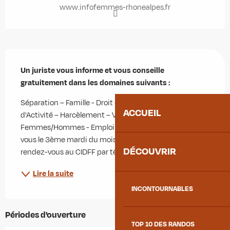
www.infofemmes-rhonealpes.fr
Description
Un juriste vous informe et vous conseille 
gratuitement dans les domaines suivants :
Séparation – Famille - Droit - Formation - Création 
ACCUEIL
d'Activité – Harcèlement – Violences - Égalité 
Femmes/Hommes - Emploi Permanence sur rendez-
vous le 3ème mardi du mois de 9h à 12h Prenez 
DÉCOUVRIR
rendez-vous au CIDFF par téléphone au 04.79.33.96.21
Lire la suite
INCONTOURNABLES
Périodes d'ouverture
TOP 10 DES RANDOS