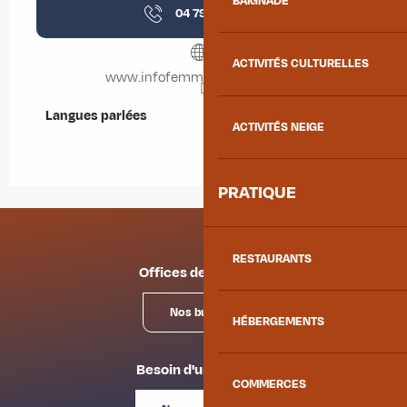
BAIGNADE
04 79 33 96
▒▒
ACTIVITÉS CULTURELLES
www.infofemmes-rhonealpes.fr
Langues parlées
Langues parlées
ACTIVITÉS NEIGE
PRATIQUE
RESTAURANTS
Offices de tourisme
Nos bureaux
HÉBERGEMENTS
Besoin d'un conseil ?
COMMERCES