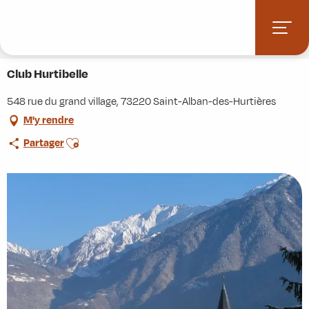
Aller
Accueil
Stations villages
Albiez-Montrond
au
Accès et informations pratiques
Commerces et services
contenu
Club Hurtibelle
principal
Club Hurtibelle
548 rue du grand village, 73220 Saint-Alban-des-Hurtières
M'y rendre
Ajouter aux favoris
Partager