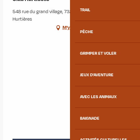
TRAIL
548 rue du grand village, 73220 Saint-Alban-des-
Hurtières
M'y rendre
PÊCHE
GRIMPER ET VOLER
JEUX D'AVENTURE
AVEC LES ANIMAUX
BAIGNADE