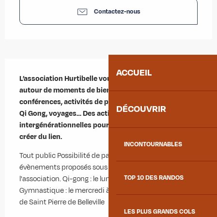
Contactez-nous
Description
ACCUEIL
L’association Hurtibelle vous invite à vous retrouver 
autour de moments de bien-être : ateliers, 
conférences, activités de plein air, sorties, gym douce, 
DÉCOUVRIR
Qi Gong, voyages… Des activités 
intergénérationnelles pour partager, se ressourcer et 
créer du lien.
INCONTOURNABLES
Tout public Possibilité de participer aux activités et 
évènements proposés sous conditions d'adhésion à 
TOP 10 DES RANDOS
l'association. Qi-gong : le lundi soir à 18h30 
Gymnastique : le mercredi à 9h15 A la salle d'animation 
de Saint Pierre de Belleville
LES PLUS GRANDS COLS