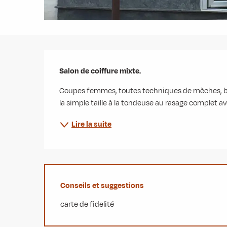
Description
Salon de coiffure mixte.
Coupes femmes, toutes techniques de mèches, ba
la simple taille à la tondeuse au rasage complet 
Lire la suite
Conseils et suggestions
carte de fidelité