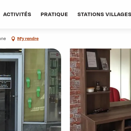
informations pratiques
Commerces et services
Coiffure Fabienne Col
ACTIVITÉS
PRATIQUE
STATIONS VILLAGE
nne
M'y rendre