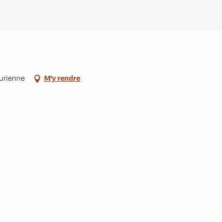
urienne
M'y rendre