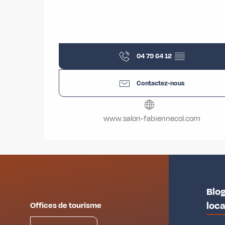
04 79 64 12
▒▒
Contactez-nous
www.salon-fabiennecol.com
Blog
loc
Offices de tourisme