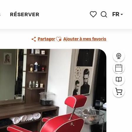
FR
S
RÉSERVER
Recherche
Voir les favoris
Ajouter aux favoris
Partager
Ajouter à mes favoris