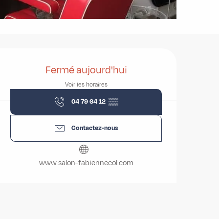
Ouverture et coordonnées
Fermé aujourd'hui
Voir les horaires
04 79 64 12
▒▒
Contactez-nous
www.salon-fabiennecol.com