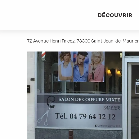
Aller
Accueil
Stations villages
Albiez-Montrond
Accès et 
au
DÉCOUVRIR
contenu
Coiffure Fabienne Col
principal
72 Avenue Henri Falcoz, 73300 Saint-Jean-de-Maurie