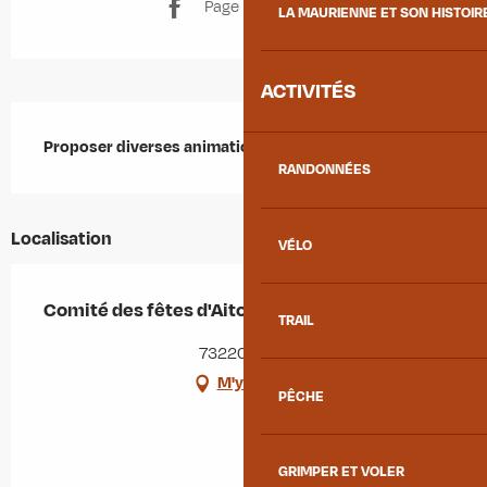
Page Facebook
LA MAURIENNE ET SON HISTOIR
ACTIVITÉS
Description
Proposer diverses animations dans le village d'Aiton.
RANDONNÉES
Localisation
VÉLO
Comité des fêtes d'Aiton
TRAIL
73220 Aiton
M'y rendre
PÊCHE
GRIMPER ET VOLER