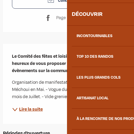
Contactez-nous
DÉCOUVRIR
Page Facebook
INCONTOURNABLES
Description
Le Comité des fêtes et loisirs d'Argentine sera 
TOP 10 DES RANDOS
heureux de vous proposer ses animations et 
évènements sur la commune.
LES PLUS GRANDS COLS
Organisation de manifestations sur la commune : - 
Méchoui en Mai. - Vogue du village le 1er samedi du 
mois de Juillet. - Vide grenier en octobre, etc...
ARTISANAT LOCAL
Lire la suite
À LA RENCONTRE DE NOS PRO
Périodes d'ouverture