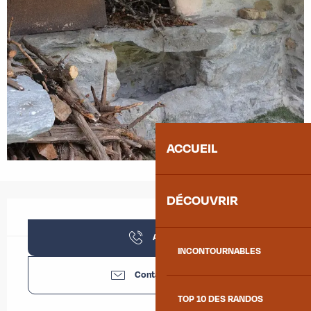
ACCUEIL
DÉCOUVRIR
Ouverture et coordonnées
Appeler
INCONTOURNABLES
Contactez-nous
TOP 10 DES RANDOS