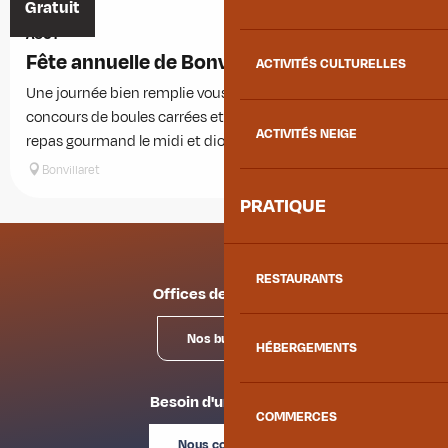
9
Gratuit
AOÛT
Fête annuelle de Bonvillaret
ACTIVITÉS CULTURELLES
Une journée bien remplie vous attend à Bonvillaret ! Messe,
concours de boules carrées et pétanque, apéritif musical,
ACTIVITÉS NEIGE
repas gourmand le midi et diots polenta le soir et pour...
Bonvillaret
PRATIQUE
RESTAURANTS
Offices de tourisme
Nos bureaux
HÉBERGEMENTS
Besoin d'un conseil ?
COMMERCES
Nous contacter