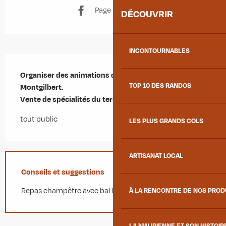
Page Facebook
DÉCOUVRIR
INCONTOURNABLES
Description
Organiser des animations dans le village de 
TOP 10 DES RANDOS
Montgilbert.

Vente de spécialités du terroir.
tout public
LES PLUS GRANDS COLS
ARTISANAT LOCAL
Conseils et suggestions
Repas champêtre avec bal le 25/06/16.
À LA RENCONTRE DE NOS PRO
LA MAURIENNE ET SON HISTOIR