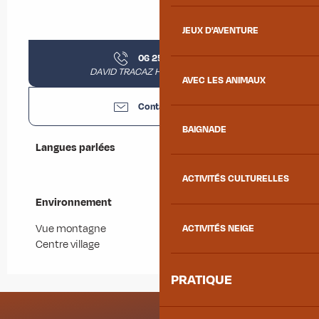
JEUX D'AVENTURE
06 25 73 18
▒▒
DAVID TRACAZ Hervé (président)
AVEC LES ANIMAUX
Contactez-nous
BAIGNADE
Langues parlées
Langues parlées
ACTIVITÉS CULTURELLES
Environnement
Environnement
Vue montagne
ACTIVITÉS NEIGE
Centre village
PRATIQUE