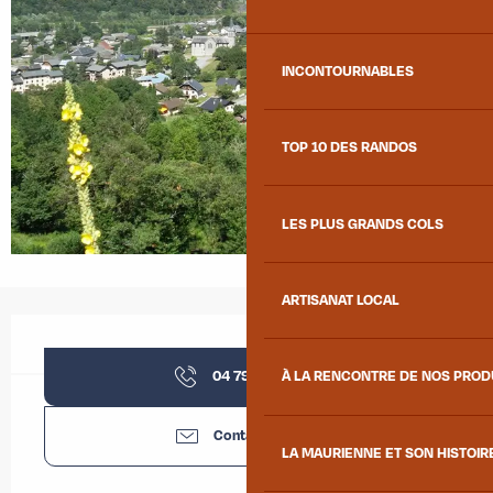
INCONTOURNABLES
TOP 10 DES RANDOS
LES PLUS GRANDS COLS
ARTISANAT LOCAL
Ouverture et coordonnées
04 79 36 32
▒▒
À LA RENCONTRE DE NOS PRO
Contactez-nous
LA MAURIENNE ET SON HISTOIR