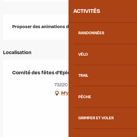
ACTIVITÉS
Description
Proposer des animations dans le village d'Epierre.
RANDONNÉES
Localisation
VÉLO
Comité des fêtes d'Epierre
TRAIL
73220 Épierre
M'y rendre
PÊCHE
GRIMPER ET VOLER