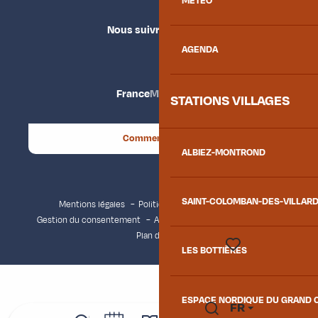
MÉTÉO
Nous suivre
AGENDA
France
Maurienne
STATIONS VILLAGES
Comment venir ?
ALBIEZ-MONTROND
SAINT-COLOMBAN-DES-VILLAR
Mentions légales
Politique de confidentialité
Gestion du consentement
Accessibilité : non conforme
Plan du site
LES BOTTIÈRES
Voir les favoris
ESPACE NORDIQUE DU GRAND 
FR