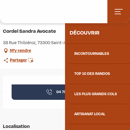
Aller
Accueil
Stations villages
Albiez-Montrond
ACCUEIL
au
Accès et informations pratiques
Commerces et services
contenu
Cordel Sandra Avocate
principal
Cordel Sandra Avocate
DÉCOUVRIR
38 Rue Thibiéroz, 73300 Saint-Jean-de-Maurienne
M'y rendre
INCONTOURNABLES
Ajouter aux favoris
Partager
TOP 10 DES RANDOS
Ouverture et coordonnées
04 79 05 18
▒▒
LES PLUS GRANDS COLS
ARTISANAT LOCAL
Localisation