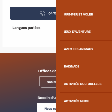
04 79 05 18
▒▒
GRIMPER ET VOLER
Langues parlées
Langues parlées
JEUX D'AVENTURE
AVEC LES ANIMAUX
BAIGNADE
Offices de tourisme
Nos bureaux
ACTIVITÉS CULTURELLES
Besoin d'un conseil ?
ACTIVITÉS NEIGE
Nous contacter