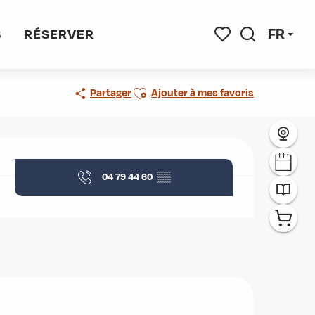
FR
S
RÉSERVER
Recherche
Voir les favoris
Ajouter aux favoris
Partager
Ajouter à mes favoris
Ouverture et coordonnées
04 79 44 60
▒▒