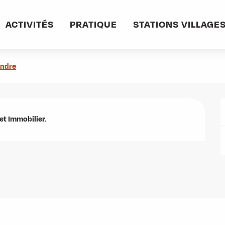
informations pratiques
Commerces et services
Credit Agricole
ACTIVITÉS
PRATIQUE
STATIONS VILLAGE
endre
et Immobilier.