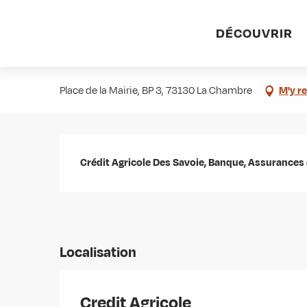
Aller
Accueil
Stations villages
Albiez-Montrond
Accès et 
au
DÉCOUVRIR
contenu
Credit Agricole
principal
Place de la Mairie, BP 3, 73130 La Chambre
M'y r
Description
Crédit Agricole Des Savoie, Banque, Assurances 
Localisation
Credit Agricole