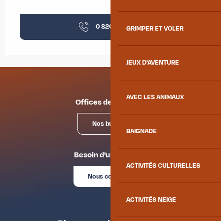
0 820 03 15
▒▒
GRIMPER ET VOLER
JEUX D'AVENTURE
AVEC LES ANIMAUX
Offices de tourisme
Nos bureaux
BAIGNADE
Besoin d'un conseil ?
ACTIVITÉS CULTURELLES
Nous contacter
ACTIVITÉS NEIGE