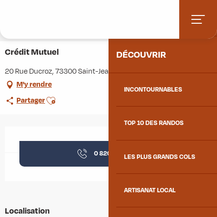
Aller
Accueil
Stations villages
Albiez-Montrond
ACCUEIL
au
Accès et informations pratiques
Commerces et services
contenu
Crédit Mutuel
principal
Crédit Mutuel
DÉCOUVRIR
20 Rue Ducroz, 73300 Saint-Jean-de-Maurienne
M'y rendre
INCONTOURNABLES
Ajouter aux favoris
Partager
TOP 10 DES RANDOS
Ouverture et coordonnées
0 820 03 15
▒▒
LES PLUS GRANDS COLS
ARTISANAT LOCAL
Localisation