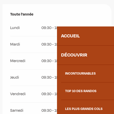
Toute l'année
Toute l'année
Lundi
09:30 - 18:30
ACCUEIL
Mardi
09:30 - 18:30
DÉCOUVRIR
Mercredi
09:30 - 18:30
INCONTOURNABLES
Jeudi
09:30 - 18:30
TOP 10 DES RANDOS
Vendredi
09:30 - 18:30
LES PLUS GRANDS COLS
Samedi
09:30 - 18:30