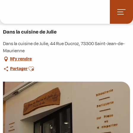
Aller
Accueil
Stations villages
Albiez-Montrond
au
Accès et informations pratiques
Commerces et services
contenu
Dans la cuisine de Julie
principal
Dans la cuisine de Julie
Dans la cuisine de Julie, 44 Rue Ducroz, 73300 Saint-Jean-de-
Maurienne
M'y rendre
Ajouter aux favoris
Partager