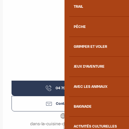
TRAIL
PÊCHE
GRIMPER ET VOLER
JEUX D'AVENTURE
AVEC LES ANIMAUX
04 79 64 35
▒▒
Contactez-nous
BAIGNADE
dans-la-cuisine-de-julie.eatbu.com
ACTIVITÉS CULTURELLES