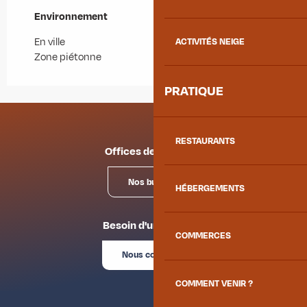
Environnement
Environnement
En ville
ACTIVITÉS NEIGE
Zone piétonne
PRATIQUE
RESTAURANTS
Offices de tourisme
Nos bureaux
HÉBERGEMENTS
Besoin d'un conseil ?
COMMERCES
Nous contacter
COMMENT VENIR ?