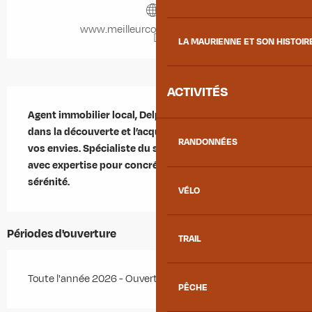
www.meilleurconseil-immo.com
LA MAURIENNE ET SON HISTOIR
ACTIVITÉS
Description
Agent immobilier local, Delphine vous accompagne 
dans la découverte et l’acquisition de biens adaptés à 
RANDONNÉES
vos envies. Spécialiste du secteur, elle vous guide 
avec expertise pour concrétiser votre projet en toute 
sérénité.
VÉLO
Périodes d'ouverture
TRAIL
Toute l'année 2026 - Ouvert tous les jours
PÊCHE