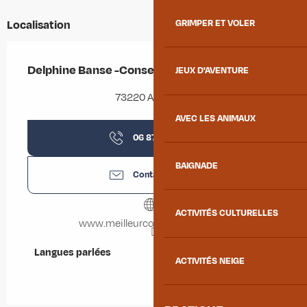
GRIMPER ET VOLER
Localisation
Delphine Banse -Conseillère en immobilier
JEUX D'AVENTURE
73220 Argentine
AVEC LES ANIMAUX
06 87 54 57
▒▒
BAIGNADE
Contactez-nous
ACTIVITÉS CULTURELLES
www.meilleurconseil-immo.com
Langues parlées
Langues parlées
ACTIVITÉS NEIGE