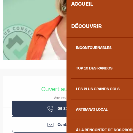
ACCUEIL
DÉCOUVRIR
INCONTOURNABLES
TOP 10 DES RANDOS
Ouverture et coordonnées
Ouvert aujourd'hui
LES PLUS GRANDS COLS
Voir les horaires
06 87 54 57
▒▒
ARTISANAT LOCAL
Contactez-nous
À LA RENCONTRE DE NOS PRO