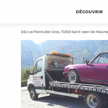
Aller
Accueil
Stations villages
Albiez-Montrond
Accès et 
au
DÉCOUVRIR
contenu
Dépannage Merlin
principal
241 rue Pierre Léon Gros, 73300 Saint-Jean-de-Mauri