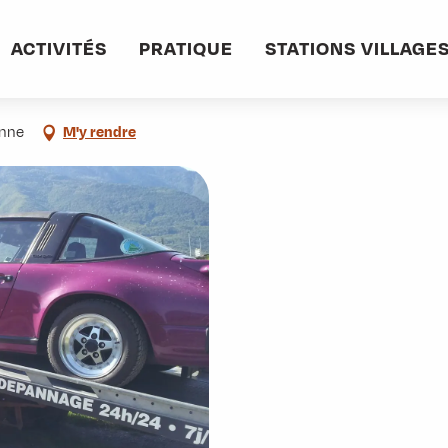
informations pratiques
Commerces et services
Dépannage Merlin
ACTIVITÉS
PRATIQUE
STATIONS VILLAGE
enne
M'y rendre