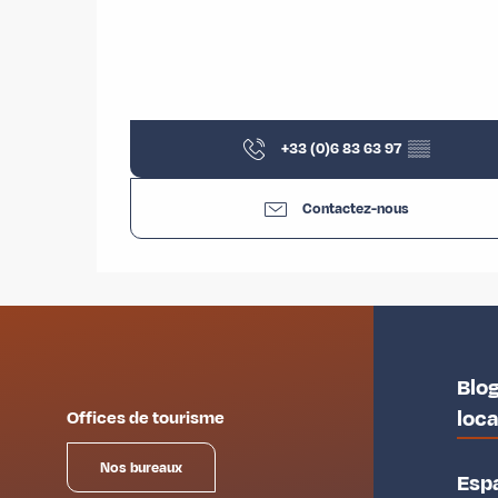
+33 (0)6 83 63 97
▒▒
Contactez-nous
Blog
loc
Offices de tourisme
Nos bureaux
Esp