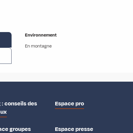
Environnement
Environnement
En montagne
 : conseils des
Espace pro
aux
ace groupes
Espace presse