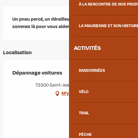
À LA RENCONTRE DE NOS PRO
Description
Un pneu percé, un dérailleur qui vous lâche... nous 
LA MAURIENNE ET SON HISTOIR
sommes là pour vous aider !
ACTIVITÉS
Localisation
RANDONNÉES
Dépannage voitures
73300 Saint-Jean-de-Maurienne
VÉLO
M'y rendre
TRAIL
PÊCHE