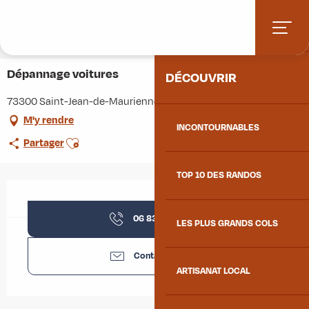
Aller
Accueil
Stations villages
Albiez-Montrond
ACCUEIL
au
Accès et informations pratiques
Commerces et services
contenu
Dépannage voitures
principal
Dépannage voitures
DÉCOUVRIR
73300 Saint-Jean-de-Maurienne
M'y rendre
INCONTOURNABLES
Ajouter aux favoris
Partager
TOP 10 DES RANDOS
Ouverture et coordonnées
06 83 63 97
▒▒
LES PLUS GRANDS COLS
Contactez-nous
ARTISANAT LOCAL