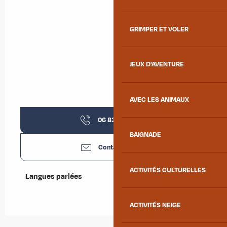
GRIMPER ET VOLER
JEUX D'AVENTURE
AVEC LES ANIMAUX
06 83 63 97
▒▒
BAIGNADE
Contactez-nous
ACTIVITÉS CULTURELLES
Langues parlées
Langues parlées
ACTIVITÉS NEIGE