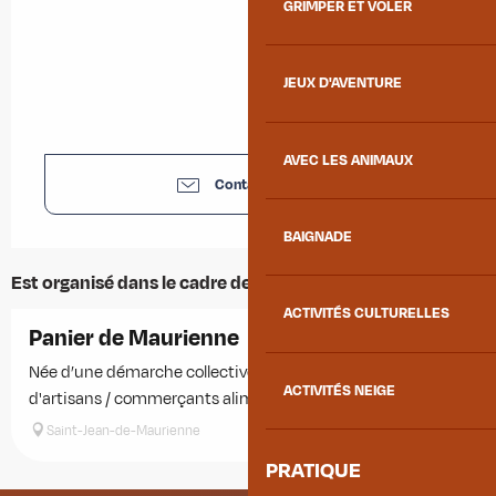
GRIMPER ET VOLER
JEUX D'AVENTURE
AVEC LES ANIMAUX
Contactez-nous
BAIGNADE
Est organisé dans le cadre de ...
ACTIVITÉS CULTURELLES
Panier de Maurienne
Née d’une démarche collective de producteurs agricoles et
ACTIVITÉS NEIGE
d'artisans / commerçants alimentaires de Maurienne.
Saint-Jean-de-Maurienne
PRATIQUE