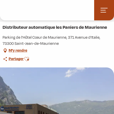
Aller
Accueil
Stations villages
Albiez-Montrond
au
Accès et informations pratiques
Commerces et services
contenu
Distributeur automatique les Paniers de Maurienne
principal
Distributeur automatique les Paniers de Maurienne
Parking de l'Hôtel Cœur de Maurienne, 371 Avenue d’Italie,
73300 Saint-Jean-de-Maurienne
M'y rendre
Ajouter aux favoris
Partager