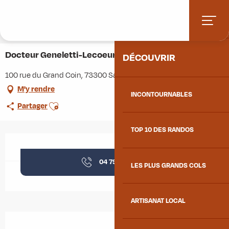
Aller
Accueil
Stations villages
Albiez-Montrond
ACCUEIL
au
Accès et informations pratiques
Commerces et services
contenu
Docteur Geneletti-Lecoeur Elisabeth
principal
Docteur Geneletti-Lecoeur Elisabeth
DÉCOUVRIR
100 rue du Grand Coin, 73300 Saint-Jean-de-Maurienne
M'y rendre
INCONTOURNABLES
Ajouter aux favoris
Partager
TOP 10 DES RANDOS
Ouverture et coordonnées
04 79 59 87
▒▒
LES PLUS GRANDS COLS
ARTISANAT LOCAL
Description