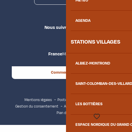
MÉTÉO
AGENDA
Nous suivre
STATIONS VILLAGES
France
Maurienne
ALBIEZ-MONTROND
Comment venir ?
SAINT-COLOMBAN-DES-VILLAR
Mentions légales
Politique de confidentialité
LES BOTTIÈRES
Gestion du consentement
Accessibilité : non conforme
Plan du site
ESPACE NORDIQUE DU GRAND 
Voir les favoris