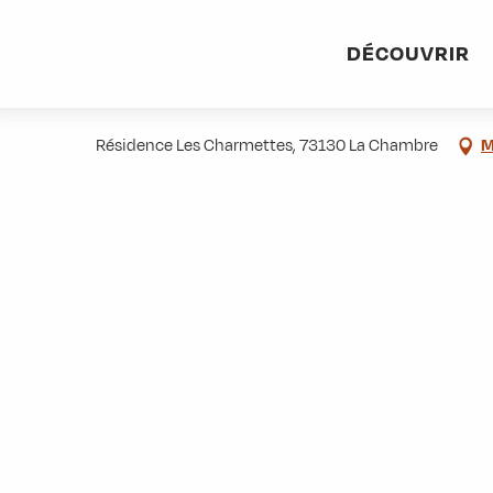
Aller
Accueil
Stations villages
Albiez-Montrond
Accès et 
au
DÉCOUVRIR
contenu
Dr Emmanuel SERT
principal
Résidence Les Charmettes, 73130 La Chambre
M