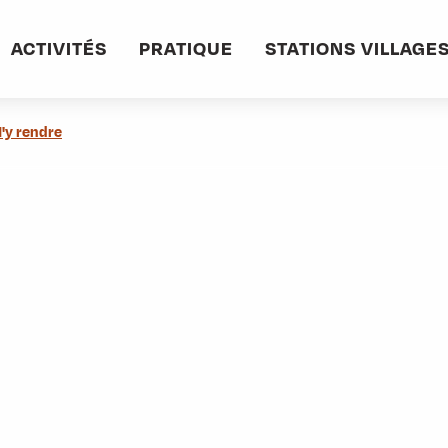
informations pratiques
Commerces et services
Dr Emmanuel SERT
ACTIVITÉS
PRATIQUE
STATIONS VILLAGE
'y rendre