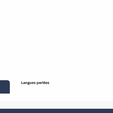
Langues parlées
Langues parlées