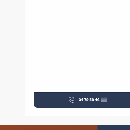
04 79 59 46
▒▒