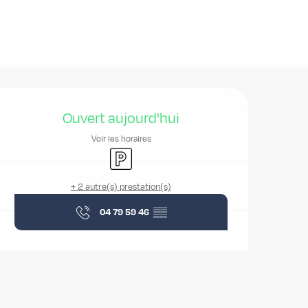
Ouverture et coordonnées
Ouvert aujourd'hui
Voir les horaires
Parking
+ 2 autre(s) prestation(s)
04 79 59 46
▒▒