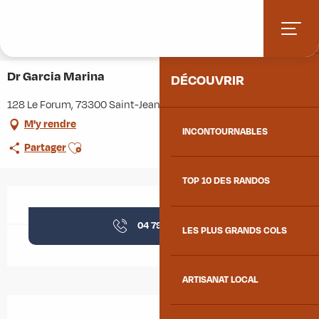
Aller
Accueil
Stations villages
Albiez-Montrond
ACCUEIL
au
Accès et informations pratiques
Commerces et services
contenu
Dr Garcia Marina
principal
Dr Garcia Marina
DÉCOUVRIR
128 Le Forum, 73300 Saint-Jean-de-Maurienne
M'y rendre
INCONTOURNABLES
Ajouter aux favoris
Partager
TOP 10 DES RANDOS
Ouverture et coordonnées
04 79 83 26
▒▒
LES PLUS GRANDS COLS
ARTISANAT LOCAL
Description