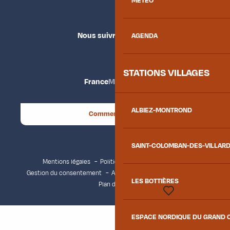
MÉTÉO
Nous suivre
AGENDA
STATIONS VILLAGES
France
Maurienne
ALBIEZ-MONTROND
Comment venir ?
SAINT-COLOMBAN-DES-VILLAR
Mentions légales
Politique de confidentialité
Gestion du consentement
Accessibilité : non conforme
LES BOTTIÈRES
Plan du site
Voir les favoris
ESPACE NORDIQUE DU GRAND 