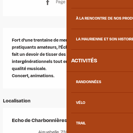
Page Facebook
À LA RENCONTRE DE NOS PRO
Description
LA MAURIENNE ET SON HISTOIR
Fort d'une trentaine de membres, pour l'essentiel des 
pratiquants amateurs, l'Écho de Charbonnières se 
fait un devoir de tisser des liens d'amitié 
ACTIVITÉS
intergénérationnels tout en privilégiant une bonne 
qualité musicale.

Concert, animations.
RANDONNÉES
Localisation
VÉLO
Echo de Charbonnières
TRAIL
Aiguebelle, 73220 Aiguebelle