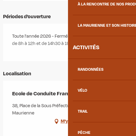
À LA RENCONTRE DE NOS PRO
Périodes d'ouverture
LA MAURIENNE ET SON HISTOIR
Toute l'année 2026 - Fermé le dimanche
de 8h à 12h et de 14h30 à 19h, le lundi de 8 à 11h
ACTIVITÉS
RANDONNÉES
Localisation
VÉLO
Ecole de Conduite Française ECF
38, Place de la Sous Préfecture, 73300 Saint-Jean-de-
TRAIL
Maurienne
M'y rendre
PÊCHE