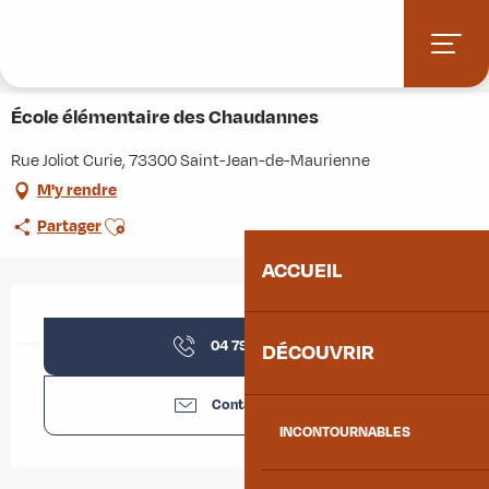
Aller
Accueil
Stations villages
Albiez-Montrond
au
Accès et informations pratiques
Commerces et services
contenu
École élémentaire des Chaudannes
principal
École élémentaire des Chaudannes
Rue Joliot Curie, 73300 Saint-Jean-de-Maurienne
M'y rendre
Ajouter aux favoris
Partager
ACCUEIL
Ouverture et coordonnées
04 79 64 05
▒▒
DÉCOUVRIR
Contactez-nous
INCONTOURNABLES