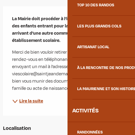
TOP 10 DES RANDOS
Description
La Mairie doit procéder à l’inscription administrative 
des enfants entrant pour la première fois à l’école ou 
LES PLUS GRANDS COLS
arrivant d’une autre commune ou d’un autre 
établissement scolaire.
ARTISANAT LOCAL
Merci de bien vouloir retirer un dossier et convenir d’un 
rendez-vous en téléphonant au 04 79 64 48 21 ou en 
envoyant un mail à l’adresse suivante : 
À LA RENCONTRE DE NOS PRO
viescolaire@saintjeandemaurienne.fr Vous voudrez 
bien vous munir des documents suivants : - Livret de 
famille ou acte de naissance de l’enfant ; -...
LA MAURIENNE ET SON HISTOIR
Lire la suite
ACTIVITÉS
Localisation
RANDONNÉES