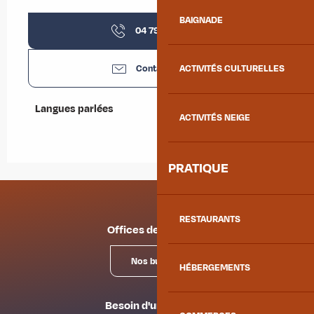
BAIGNADE
04 79 64 05
▒▒
Contactez-nous
ACTIVITÉS CULTURELLES
Langues parlées
Langues parlées
ACTIVITÉS NEIGE
PRATIQUE
RESTAURANTS
Offices de tourisme
Nos bureaux
HÉBERGEMENTS
Besoin d'un conseil ?