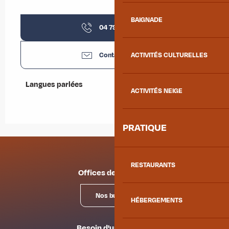
BAIGNADE
04 79 83 41
▒▒
Contactez-nous
ACTIVITÉS CULTURELLES
Langues parlées
Langues parlées
ACTIVITÉS NEIGE
PRATIQUE
RESTAURANTS
Offices de tourisme
Nos bureaux
HÉBERGEMENTS
Besoin d'un conseil ?