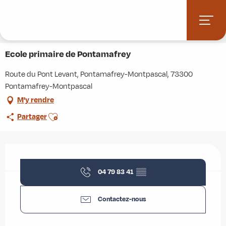
Aller
Accueil
Stations villages
Albiez-Montrond
au
Accès et informations pratiques
Commerces et services
contenu
Ecole primaire de Pontamafrey
principal
Ecole primaire de Pontamafrey
Route du Pont Levant, Pontamafrey-Montpascal, 73300
Pontamafrey-Montpascal
M'y rendre
Ajouter aux favoris
Partager
Ouverture et coordonnées
04 79 83 41
▒▒
Contactez-nous