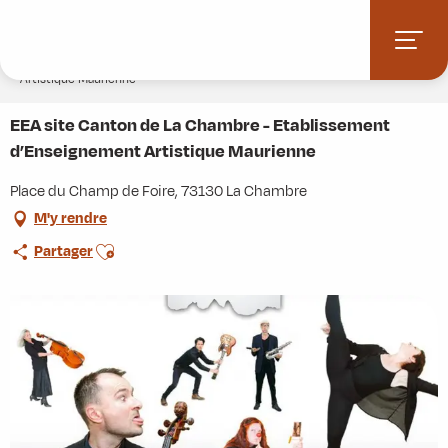
Aller
Accueil
Stations villages
Albiez-Montrond
au
Accès et informations pratiques
Commerces et services
contenu
EEA site Canton de La Chambre - Etablissement d’Enseignement
Artistique Maurienne
principal
EEA site Canton de La Chambre - Etablissement
d’Enseignement Artistique Maurienne
Place du Champ de Foire, 73130 La Chambre
M'y rendre
Ajouter aux favoris
Partager