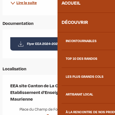
ACCUEIL
Lire la suite
DÉCOUVRIR
Documentation
INCONTOURNABLES
Flyer EEA 2024-2025
TOP 10 DES RANDOS
Localisation
LES PLUS GRANDS COLS
EEA site Canton de La Chambre -
Etablissement d’Enseignement Artistique
ARTISANAT LOCAL
Maurienne
Place du Champ de Foire, 73130 La Chambre
À LA RENCONTRE DE NOS PRO