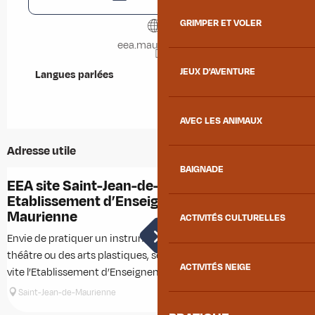
GRIMPER ET VOLER
eea.maurienne.fr
JEUX D'AVENTURE
Langues parlées
Langues parlées
AVEC LES ANIMAUX
Adresse utile
BAIGNADE
EEA site Saint-Jean-de-Maurienne -
E
Etablissement d’Enseignement Artistique
É
Maurienne
ACTIVITÉS CULTURELLES
Envie de pratiquer un instrument, du chant, de la danse, du
E
théâtre ou des arts plastiques, seul ou à plusieurs ? Rejoignez
t
ACTIVITÉS NEIGE
vite l’Etablissement d’Enseignement Artistique (EEA)...
v
Saint-Jean-de-Maurienne