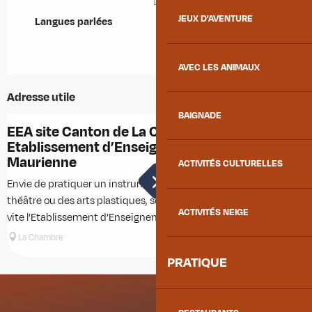
JEUX D'AVENTURE
Langues parlées
Langues parlées
AVEC LES ANIMAUX
Adresse utile
BAIGNADE
EEA site Canton de La Chambre -
E
Etablissement d’Enseignement Artistique
É
Maurienne
ACTIVITÉS CULTURELLES
Envie de pratiquer un instrument, du chant, de la danse, du
E
théâtre ou des arts plastiques, seul ou à plusieurs ? Rejoignez
t
ACTIVITÉS NEIGE
vite l’Etablissement d’Enseignement Artistique (EEA)...
v
La Chambre
PRATIQUE