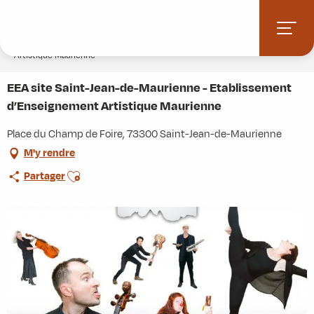
Aller
Accueil
Stations villages
Albiez-Montrond
au
Accès et informations pratiques
Commerces et services
contenu
EEA site Saint-Jean-de-Maurienne - Etablissement d’Enseignement
Artistique Maurienne
principal
EEA site Saint-Jean-de-Maurienne - Etablissement
d’Enseignement Artistique Maurienne
Place du Champ de Foire, 73300 Saint-Jean-de-Maurienne
M'y rendre
Ajouter aux favoris
Partager