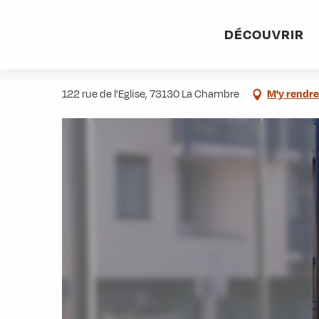
Aller
Accueil
Stations villages
Albiez-Montrond
Accès et 
au
DÉCOUVRIR
contenu
EHPAD Bel Fontaine
principal
122 rue de l'Eglise, 73130 La Chambre
M'y rendre