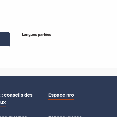
Langues parlées
Langues parlées
 : conseils des
Espace pro
aux