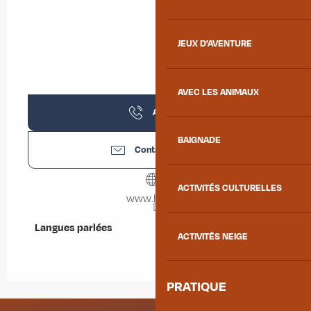
JEUX D'AVENTURE
AVEC LES ANIMAUX
Appeler
BAIGNADE
Contactez-nous
ACTIVITÉS CULTURELLES
www.hseg.fr
Langues parlées
Langues parlées
ACTIVITÉS NEIGE
PRATIQUE