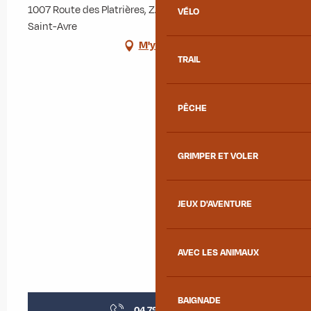
1007 Route des Platrières, ZA des Blachères, 73130
VÉLO
Saint-Avre
M'y rendre
TRAIL
PÊCHE
GRIMPER ET VOLER
JEUX D'AVENTURE
AVEC LES ANIMAUX
BAIGNADE
04 79 32 28
▒▒