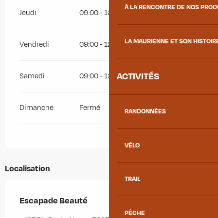
À LA RENCONTRE DE NOS PRO
Jeudi
09:00 - 12:00
14:00 - 18:45
LA MAURIENNE ET SON HISTOIR
Vendredi
09:00 - 12:00
14:00 - 18:45
ACTIVITÉS
Samedi
09:00 - 12:00
Dimanche
Fermé
RANDONNÉES
VÉLO
Localisation
TRAIL
Escapade Beauté
PÊCHE