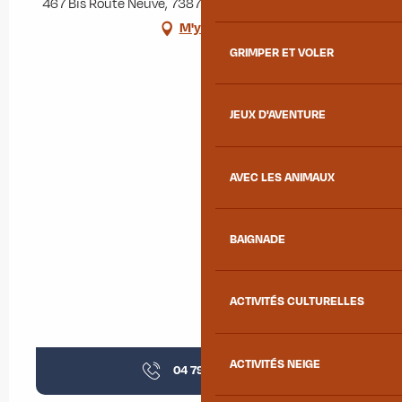
467 Bis Route Neuve, 73870 Saint-Julien-Mont-Denis
M'y rendre
GRIMPER ET VOLER
JEUX D'AVENTURE
AVEC LES ANIMAUX
BAIGNADE
ACTIVITÉS CULTURELLES
ACTIVITÉS NEIGE
04 79 05 29
▒▒