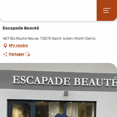
Aller
Accueil
Stations villages
Albiez-Montrond
au
Accès et informations pratiques
Commerces et services
contenu
Escapade Beauté
principal
Escapade Beauté
467 Bis Route Neuve, 73870 Saint-Julien-Mont-Denis
M'y rendre
Ajouter aux favoris
Partager