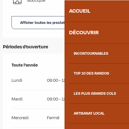
Boutique
ACCUEIL
Afficher toutes les prestations
DÉCOUVRIR
Périodes d'ouverture
INCONTOURNABLES
Toute l'année
Toute l'année
TOP 10 DES RANDOS
Lundi
09:00 - 12:00
14:00 - 18:45
LES PLUS GRANDS COLS
Mardi
09:00 - 12:00
14:00 - 18:45
ARTISANAT LOCAL
Mercredi
Fermé