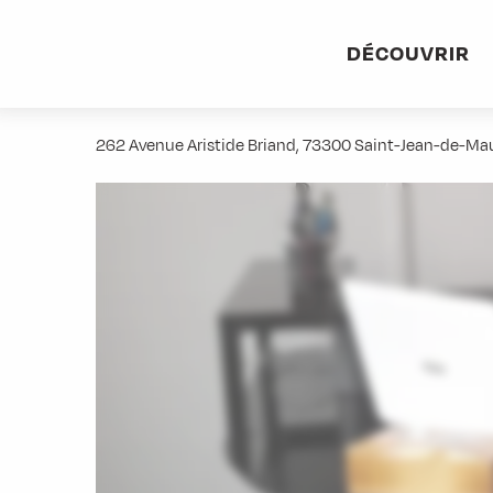
Aller
Accueil
Stations villages
Albiez-Montrond
Accès et 
au
DÉCOUVRIR
contenu
Fabrice Jeandedieu - Praticien e
principal
262 Avenue Aristide Briand, 73300 Saint-Jean-de-Ma