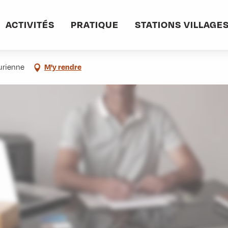
informations pratiques
Commerces et services
Fabrice Jeandedieu - Pra
ACTIVITÉS
PRATIQUE
STATIONS VILLAGE
n Hypnose
urienne
M'y rendre