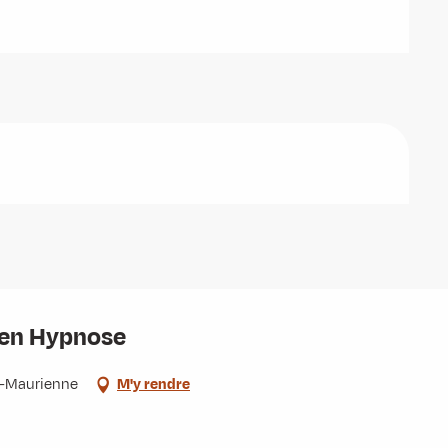
n en Hypnose
e-Maurienne
M'y rendre