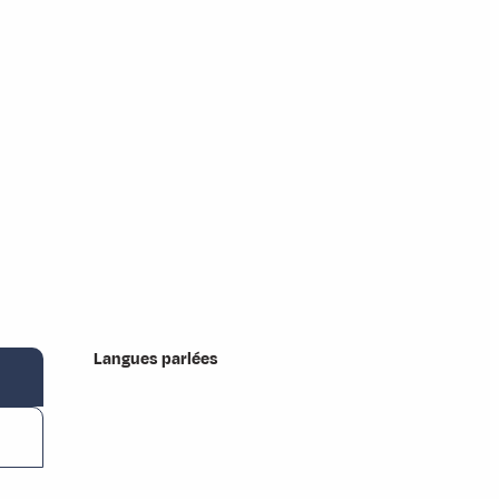
Langues parlées
Langues parlées