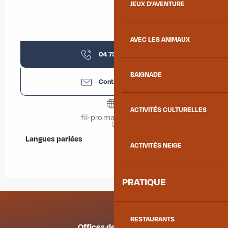
JEUX D'AVENTURE
AVEC LES ANIMAUX
04 79 64 12
▒▒
BAIGNADE
Contactez-nous
ACTIVITÉS CULTURELLES
fil-pro.maurienne.fr
Langues parlées
Langues parlées
ACTIVITÉS NEIGE
PRATIQUE
RESTAURANTS
Offices de tourisme