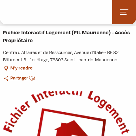
Aller
Accueil
Stations villages
Albiez-Montrond
au
Accès et informations pratiques
Commerces et services
contenu
Fichier Interactif Logement (FIL Maurienne) - Accès Propriétaire
principal
Fichier Interactif Logement (FIL Maurienne) - Accès
Propriétaire
Centre d'Affaires et de Ressources, Avenue d'Italie - BP 82,
Bâtiment B - 1er étage, 73303 Saint-Jean-de-Maurienne
M'y rendre
Ajouter aux favoris
Partager