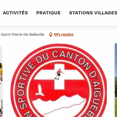
informations pratiques
Commerces et services
Football - USC Aiguebelle
ACTIVITÉS
PRATIQUE
STATIONS VILLAGE
Saint-Pierre-de-Belleville
M'y rendre