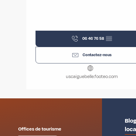
06 46 76 58
▒▒
Contactez-nous
uscaiguebelle.footeo.com
Blog
loc
Offices de tourisme