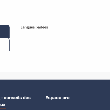
Langues parlées
Langues parlées
 : conseils des
Espace pro
aux