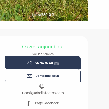
Ouverture et coordonnées
Ouvert aujourd'hui
Voir les horaires
06 46 76 58
▒▒
Contactez-nous
uscaiguebelle.footeo.com
Page Facebook