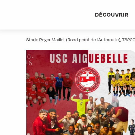
Aller
Accueil
Stations villages
Albiez-Montrond
Accès et 
au
DÉCOUVRIR
contenu
Football - USC Aiguebelle
principal
Stade Roger Maillet (Rond point de l'Autoroute), 73220 