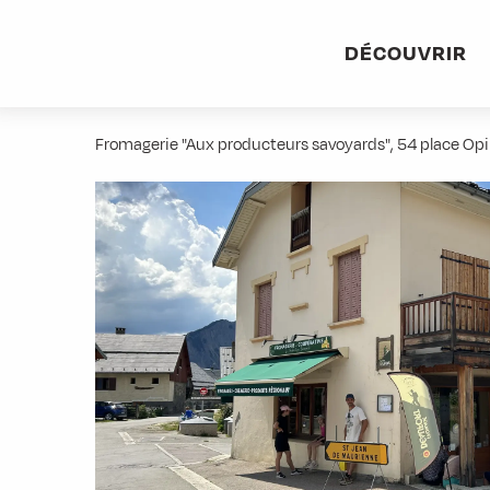
Aller
Accueil
Stations villages
Albiez-Montrond
Accès et 
au
DÉCOUVRIR
contenu
Fromagerie "Aux Producteurs Sav
principal
Fromagerie "Aux producteurs savoyards", 54 place Op