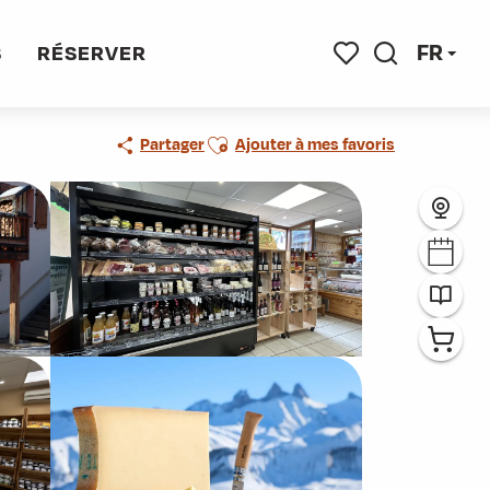
urs Savoyards" - Albiez
FR
S
RÉSERVER
Recherche
Voir les favoris
Ajouter aux favoris
Partager
Ajouter à mes favoris