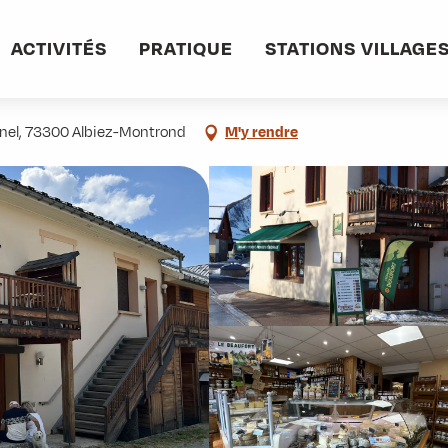
informations pratiques
Commerces et services
Fromagerie "Aux Producte
ACTIVITÉS
PRATIQUE
STATIONS VILLAGE
oyards" - Albiez
inel, 73300 Albiez-Montrond
M'y rendre