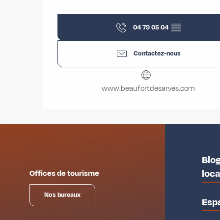
04 79 05 04
▒▒
Contactez-nous
www.beaufortdesarves.com
Blog
loc
Offices de tourisme
Nos bureaux
Esp