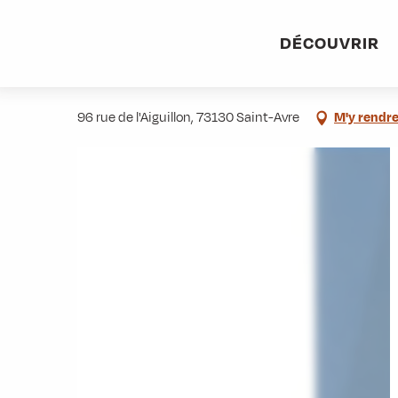
Aller
Accueil
Stations villages
Albiez-Montrond
Accès et 
au
DÉCOUVRIR
contenu
Garage Bonnivard
principal
96 rue de l'Aiguillon, 73130 Saint-Avre
M'y rendr