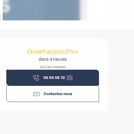
Ouverture et coordonnées
Ouvert aujourd'hui
dans 4 heures
Voir les horaires
06 59 98 72
▒▒
Contactez-nous