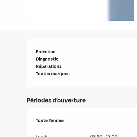
Description
Entretien

Diagnostic

Réparations

Toutes marques
Périodes d'ouverture
Toute l'année
Toute l'année
Lundi
08:30 - 18:00