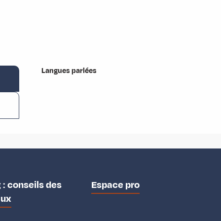
Langues parlées
Langues parlées
 : conseils des
Espace pro
aux