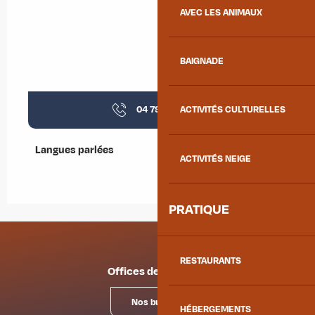
AVEC LES ANIMAUX
BAIGNADE
04 79 83 19
▒▒
ACTIVITÉS CULTURELLES
Langues parlées
Langues parlées
ACTIVITÉS NEIGE
PRATIQUE
RESTAURANTS
Offices de tourisme
Nos bureaux
HÉBERGEMENTS