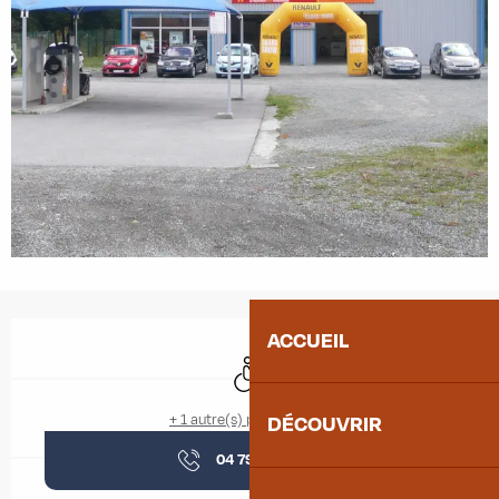
Ouverture et coordonnées
ACCUEIL
Accès handicapés
+ 1 autre(s) prestation(s)
DÉCOUVRIR
04 79 83 19
▒▒