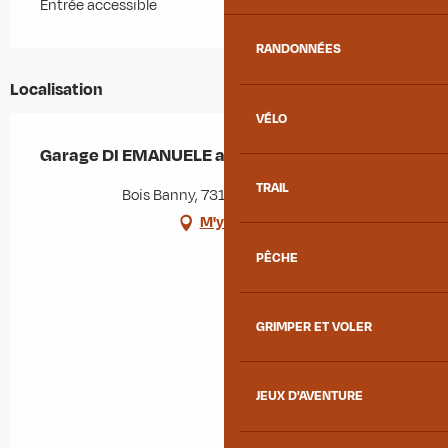
Entrée accessible
RANDONNÉES
Localisation
VÉLO
Garage DI EMANUELE automobiles MOTRIO
TRAIL
Bois Banny, 73130 La Chambre
M'y rendre
PÊCHE
GRIMPER ET VOLER
JEUX D'AVENTURE