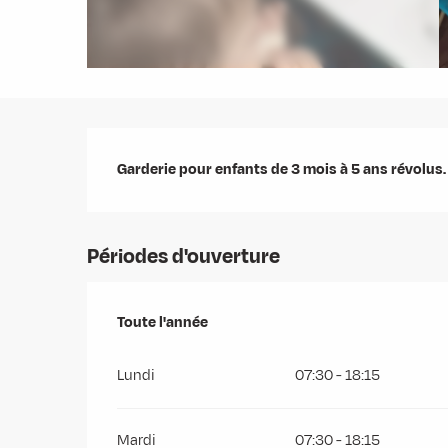
Description
Garderie pour enfants de 3 mois à 5 ans révolus.
Périodes d'ouverture
Toute l'année
Toute l'année
Lundi
07:30 - 18:15
Mardi
07:30 - 18:15