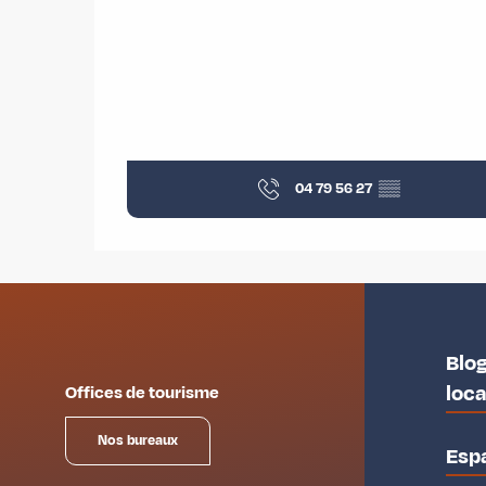
04 79 56 27
▒▒
Blog
loc
Offices de tourisme
Nos bureaux
Esp