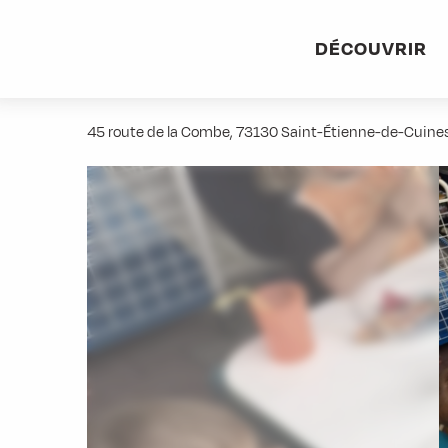
Aller
Accueil
Stations villages
Albiez-Montrond
Accès et 
au
DÉCOUVRIR
contenu
Garderie Les Copains d'Abord
principal
45 route de la Combe, 73130 Saint-Étienne-de-Cuine