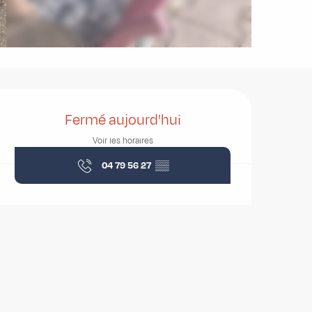
Ouverture et coordonnées
Fermé aujourd'hui
Voir les horaires
04 79 56 27
▒▒