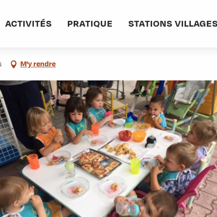
informations pratiques
Commerces et services
Garderie Les Copains d'A
ACTIVITÉS
PRATIQUE
STATIONS VILLAGE
s
M'y rendre