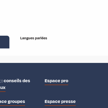
Langues parlées
Langues parlées
 : conseils des
Espace pro
aux
ace groupes
Espace presse