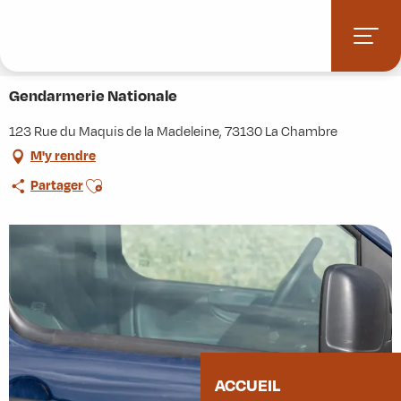
Aller
Accueil
Stations villages
Albiez-Montrond
au
Accès et informations pratiques
Commerces et services
contenu
Gendarmerie Nationale
principal
Gendarmerie Nationale
123 Rue du Maquis de la Madeleine, 73130 La Chambre
M'y rendre
Ajouter aux favoris
Partager
ACCUEIL