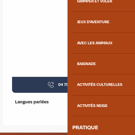
GRIMPER ET VOLER
JEUX D'AVENTURE
AVEC LES ANIMAUX
BAIGNADE
04 79 56 20
▒▒
ACTIVITÉS CULTURELLES
Langues parlées
Langues parlées
ACTIVITÉS NEIGE
PRATIQUE