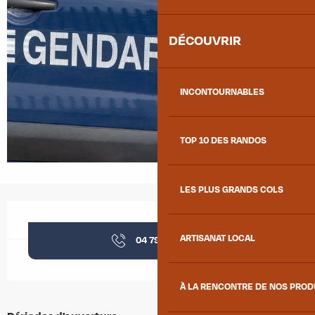
DÉCOUVRIR
INCONTOURNABLES
TOP 10 DES RANDOS
LES PLUS GRANDS COLS
Ouverture et coordonnées
ARTISANAT LOCAL
04 79 56 20
▒▒
À LA RENCONTRE DE NOS PRO