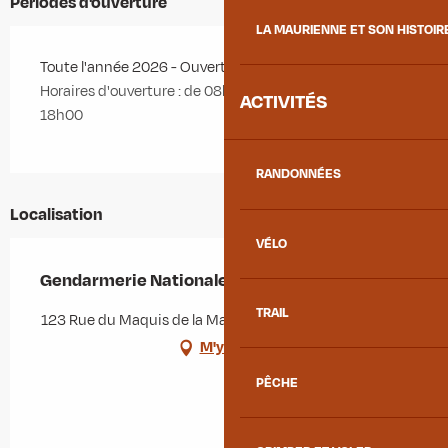
Périodes d'ouverture
LA MAURIENNE ET SON HISTOIR
Toute l'année 2026 - Ouvert le lundi, le jeudi, le samedi
Horaires d'ouverture : de 08h00 à 12h00 et de 14h00 à
ACTIVITÉS
18h00
RANDONNÉES
Localisation
VÉLO
Gendarmerie Nationale
TRAIL
123 Rue du Maquis de la Madeleine, 73130 La Chambre
M'y rendre
PÊCHE