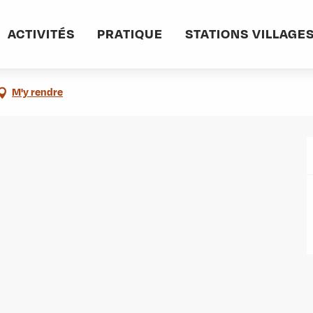
informations pratiques
Commerces et services
GMF Assurances
ACTIVITÉS
PRATIQUE
STATIONS VILLAGE
M'y rendre