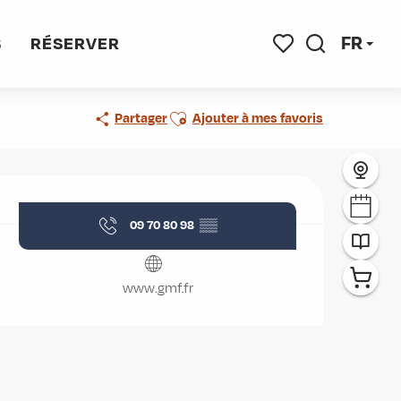
FR
S
RÉSERVER
Recherche
Voir les favoris
Ajouter aux favoris
Partager
Ajouter à mes favoris
Ouverture et coordonnées
09 70 80 98
▒▒
www.gmf.fr