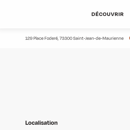
Aller
Accueil
Stations villages
Albiez-Montrond
Accès et 
au
DÉCOUVRIR
contenu
GMF Assurances
principal
129 Place Foderé, 73300 Saint-Jean-de-Maurienne
Localisation