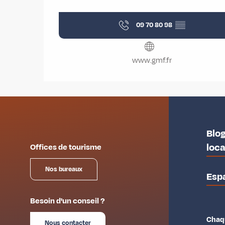
09 70 80 98
▒▒
www.gmf.fr
Blog
loc
Offices de tourisme
Nos bureaux
Esp
Besoin d'un conseil ?
Chaqu
Nous contacter