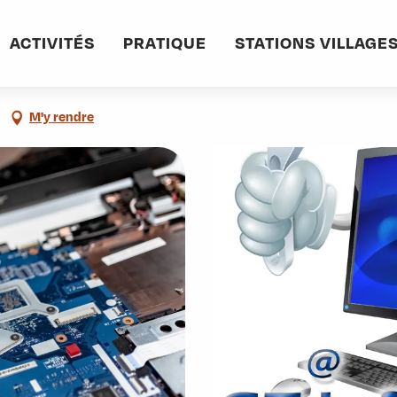
informations pratiques
Commerces et services
GT Informatique
ACTIVITÉS
PRATIQUE
STATIONS VILLAGE
M'y rendre