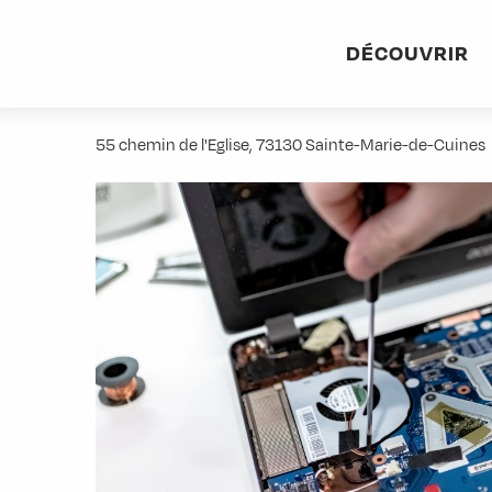
Aller
Accueil
Stations villages
Albiez-Montrond
Accès et 
au
DÉCOUVRIR
contenu
GT Informatique
principal
55 chemin de l'Eglise, 73130 Sainte-Marie-de-Cuines