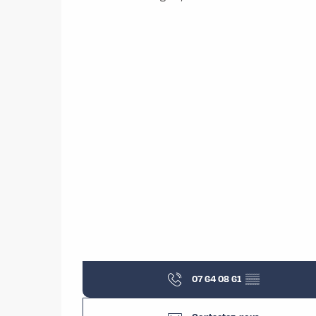
07 64 08 61
▒▒