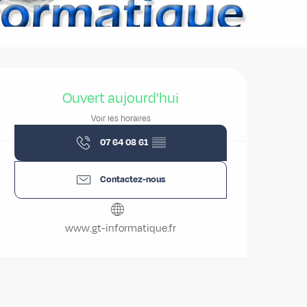
Ouverture et coordonnées
Ouvert aujourd'hui
Voir les horaires
07 64 08 61
▒▒
Contactez-nous
www.gt-informatique.fr