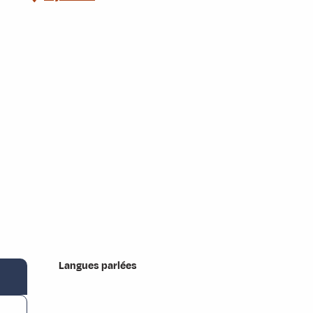
Langues parlées
Langues parlées