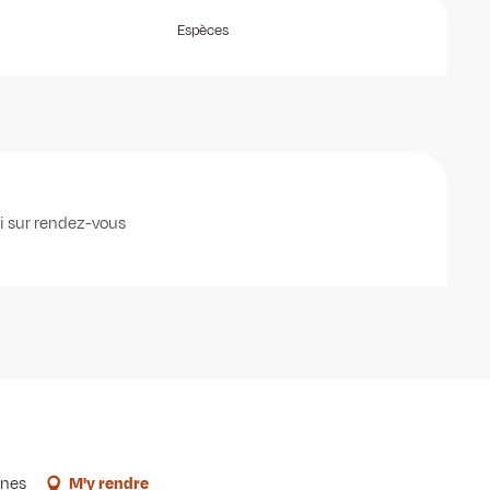
Espèces
i sur rendez-vous
ines
M'y rendre